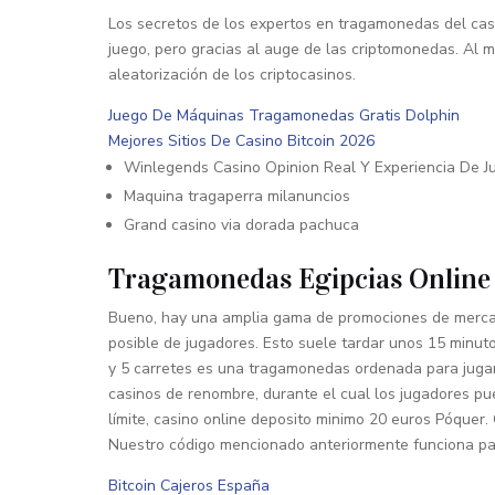
Los secretos de los expertos en tragamonedas del cas
juego, pero gracias al auge de las criptomonedas. Al 
aleatorización de los criptocasinos.
Juego De Máquinas Tragamonedas Gratis Dolphin
Mejores Sitios De Casino Bitcoin 2026
Winlegends Casino Opinion Real Y Experiencia De 
Maquina tragaperra milanuncios
Grand casino via dorada pachuca
Tragamonedas Egipcias Online 
Bueno, hay una amplia gama de promociones de merca
posible de jugadores. Esto suele tardar unos 15 minu
y 5 carretes es una tragamonedas ordenada para jugar
casinos de renombre, durante el cual los jugadores pu
límite, casino online deposito minimo 20 euros Póquer
Nuestro código mencionado anteriormente funciona para 
Bitcoin Cajeros España