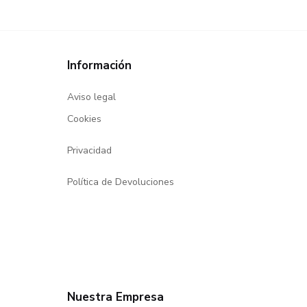
Información
Aviso legal
Cookies
Privacidad
Política de Devoluciones
Nuestra Empresa