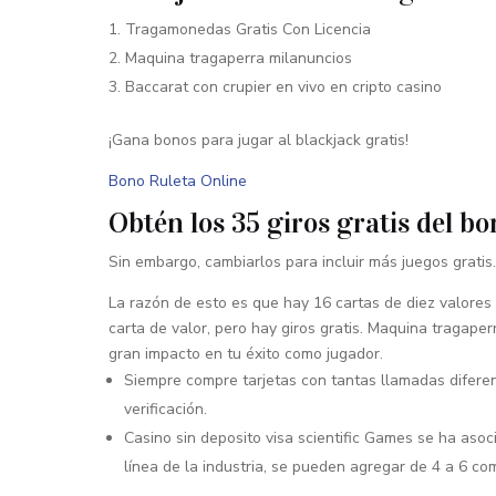
Tragamonedas Gratis Con Licencia
Maquina tragaperra milanuncios
Baccarat con crupier en vivo en cripto casino
¡Gana bonos para jugar al blackjack gratis!
Bono Ruleta Online
Obtén los 35 giros gratis del bo
Sin embargo, cambiarlos para incluir más juegos gratis.
La razón de esto es que hay 16 cartas de diez valores 
carta de valor, pero hay giros gratis. Maquina tragaper
gran impacto en tu éxito como jugador.
Siempre compre tarjetas con tantas llamadas diferen
verificación.
Casino sin deposito visa scientific Games se ha asoc
línea de la industria, se pueden agregar de 4 a 6 com