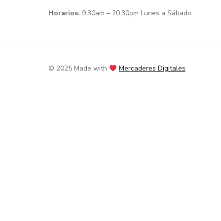
Horarios:
9.30am – 20.30pm Lunes a Sábado
© 2025 Made with
Mercaderes Digitales