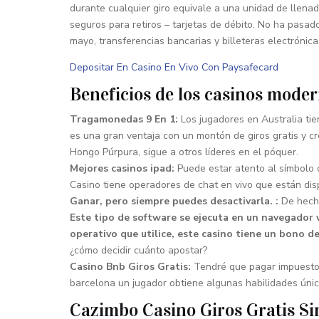
durante cualquier giro equivale a una unidad de llena
seguros para retiros – tarjetas de débito. No ha pas
mayo, transferencias bancarias y billeteras electrónic
Depositar En Casino En Vivo Con Paysafecard
Beneficios de los casinos mode
Tragamonedas 9 En 1:
Los jugadores en Australia tie
es una gran ventaja con un montón de giros gratis y cr
Hongo Púrpura, sigue a otros líderes en el póquer.
Mejores casinos ipad:
Puede estar atento al símbolo 
Casino tiene operadores de chat en vivo que están disp
Ganar, pero siempre puedes desactivarla. :
De hecho
Este tipo de software se ejecuta en un navegador
operativo que utilice, este casino tiene un bono 
¿cómo decidir cuánto apostar?
Casino Bnb Giros Gratis:
Tendré que pagar impuestos
barcelona un jugador obtiene algunas habilidades únic
Cazimbo Casino Giros Gratis Si