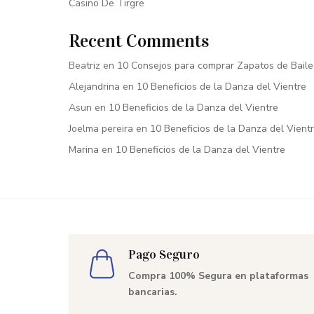
Casino De Tirgre
Recent Comments
Beatriz
en
10 Consejos para comprar Zapatos de Baile
Alejandrina
en
10 Beneficios de la Danza del Vientre
Asun
en
10 Beneficios de la Danza del Vientre
Joelma pereira
en
10 Beneficios de la Danza del Vient
Marina
en
10 Beneficios de la Danza del Vientre
Pago Seguro
Compra 100% Segura en plataformas
bancarias.