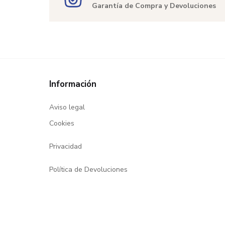
Garantía de Compra y Devoluciones
Información
Aviso legal
Cookies
Privacidad
Política de Devoluciones