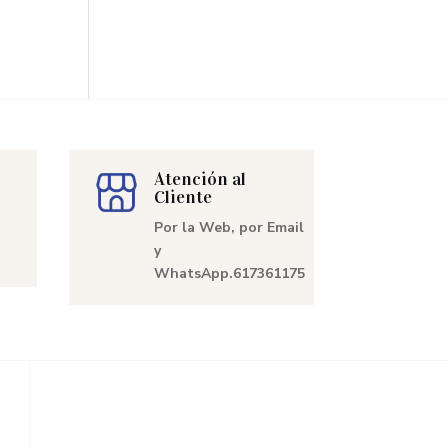
Atención al
Cliente
Por la Web, por Email
y
WhatsApp.617361175