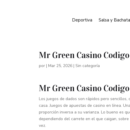
Deportiva
Salsa y Bachat
Mr Green Casino Codigo
por
|
Mar 25, 2026
| Sin categoría
Mr Green Casino Codigo
Los juegos de dados son rápidos pero sencillos, 
casa. Juegos de apuestas de casino en línea. Una
proporción inversa a su varianza. Lo bueno es qu
dependiendo del carrete en el que caigan, sobre 
vez.