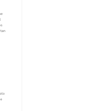
ue
l
os
itan
bolo
se