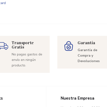
card
Transporte
Garantía
Gratis
Garantía de
No pagas gastos de
Compra y
envío en ningún
Devoluciones
producto.
ks
Nuestra Empresa