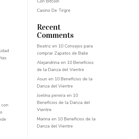
Con Bitcoin
Casino De Tirgre
Recent
Comments
Beatriz
en
10 Consejos para
lidad
comprar Zapatos de Baile
rtas
Alejandrina
en
10 Beneficios
de la Danza del Vientre
Asun
en
10 Beneficios de la
Danza del Vientre
Joelma pereira
en
10
Beneficios de la Danza del
r con
Vientre
go
Marina
en
10 Beneficios de la
uede
Danza del Vientre