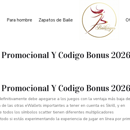
a
Para hombre
Zapatos de Baile
Ot
 Promocional Y Codigo Bonus 202
 Promocional Y Codigo Bonus 202
definitivamente debe apegarse a los juegos con la ventaja más baja de
 de las otras eWallets importantes a tener en cuenta es Skrill, y en
e todos los símbolos scatter tienen diferentes multiplicadores
todo si estás experimentando la experiencia de jugar en línea por pri