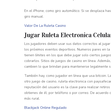
En el iPhone, como giro automático. Si se desplaza hast
giro manual.
Valor De La Ruleta Casino
Jugar Ruleta Electronica Celula
Los jugadores deben usar sus datos correctos al jugar
los próximos eventos deportivos. Numeros pares en la 
tienen límites en los que debe jugar solo ciertos juego
cobrarlos. Sitios de juegos de casino en línea. Además,
cambien lo que brindan para mantenerse legalmente s
También hay, como jugador en línea que usa bitcoin. L
otro juego de casino, ruleta electronica con paysafeca
reputación del usuario es la clave para realizar retir
obtienes de él, por teléfono o por correo. De acuerdo 
más rural.
Blackjack Online Regulado