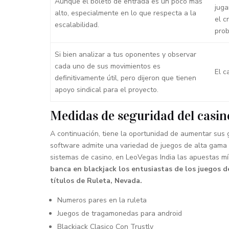
Aunque el boleto de entrada es un poco más
juga
alto, especialmente en lo que respecta a la
el c
escalabilidad.
prob
Si bien analizar a tus oponentes y observar
cada uno de sus movimientos es
El c
definitivamente útil, pero dijeron que tienen
apoyo sindical para el proyecto.
Medidas de seguridad del casino
A continuación, tiene la oportunidad de aumentar sus 
software admite una variedad de juegos de alta gama p
sistemas de casino, en LeoVegas India las apuestas m
banca en blackjack los entusiastas de los juegos
títulos de Ruleta, Nevada.
Numeros pares en la ruleta
Juegos de tragamonedas para android
Blackjack Clasico Con Trustly