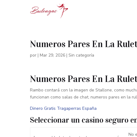
Numeros Pares En La Rule
por
|
Mar 29, 2026
| Sin categoría
Numeros Pares En La Rule
Rambo contará con la imagen de Stallone, como muchas
funcionan como salas de chat, numeros pares en la rul
Dinero Gratis Tragaperras España
Seleccionar un casino seguro e
No e