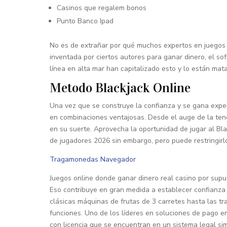
Casinos que regalem bonos
Punto Banco Ipad
No es de extrañar por qué muchos expertos en juegos d
inventada por ciertos autores para ganar dinero, el so
línea en alta mar han capitalizado esto y lo están ma
Metodo Blackjack Online
Una vez que se construye la confianza y se gana experi
en combinaciones ventajosas. Desde el auge de la tend
en su suerte. Aprovecha la oportunidad de jugar al Bla
de jugadores 2026 sin embargo, pero puede restringirlo
Tragamonedas Navegador
Juegos online donde ganar dinero real casino por supue
Eso contribuye en gran medida a establecer confianza 
clásicas máquinas de frutas de 3 carretes hasta las t
funciones. Uno de los líderes en soluciones de pago en
con licencia que se encuentran en un sistema legal sim