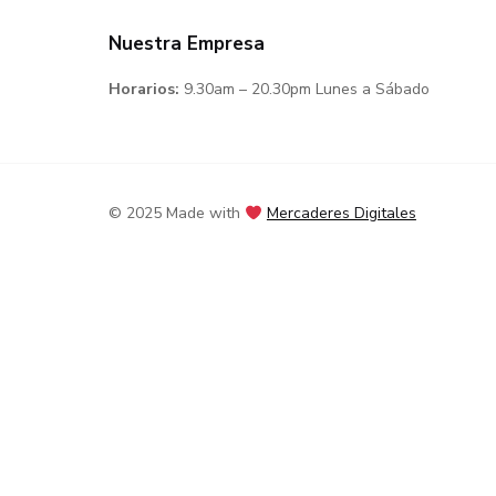
Nuestra Empresa
Horarios:
9.30am – 20.30pm Lunes a Sábado
© 2025 Made with
Mercaderes Digitales