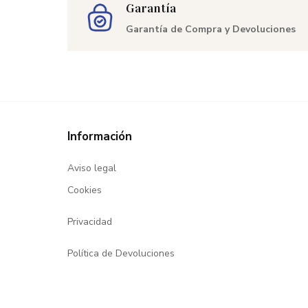
Garantía
Garantía de Compra y Devoluciones
Información
Aviso legal
Cookies
Privacidad
Política de Devoluciones