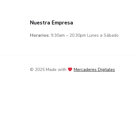
Nuestra Empresa
Horarios:
9.30am – 20.30pm Lunes a Sábado
© 2025 Made with
Mercaderes Digitales