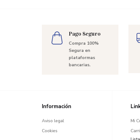
Pago Seguro
Compra 100%
Segura en
plataformas
bancarias.
Información
Lin
Aviso legal
Mi C
Cookies
Carr
List