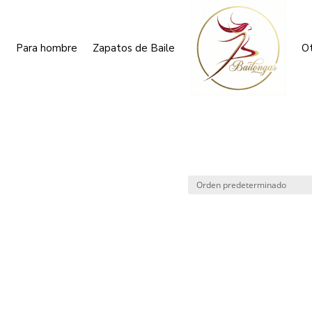
a
Para hombre
Zapatos de Baile
Ot