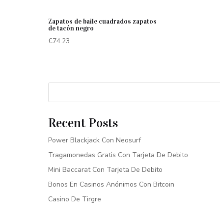
Zapatos de baile cuadrados zapatos
de tacón negro
€
74.23
Recent Posts
Power Blackjack Con Neosurf
Tragamonedas Gratis Con Tarjeta De Debito
Mini Baccarat Con Tarjeta De Debito
Bonos En Casinos Anónimos Con Bitcoin
Casino De Tirgre