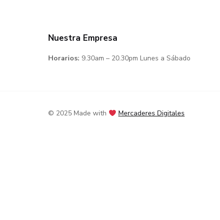
Nuestra Empresa
Horarios:
9.30am – 20.30pm Lunes a Sábado
© 2025 Made with
Mercaderes Digitales