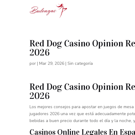
Red Dog Casino Opinion Re
2026
por
|
Mar 29, 2026
| Sin categoría
Red Dog Casino Opinion Re
2026
Los mejores consejos para apostar en juegos de mesa e
jugadores 2026 una vez que está adecuadamente potenci
bebidas a buen precio durante todo el día y la noche, 
Casinos Online Legales En Esp