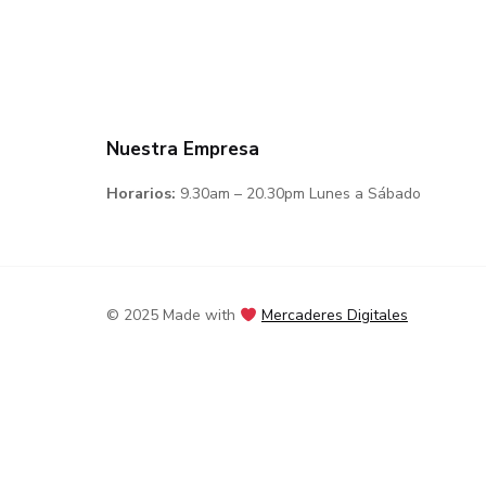
Nuestra Empresa
Horarios:
9.30am – 20.30pm Lunes a Sábado
© 2025 Made with
Mercaderes Digitales