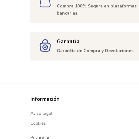
Compra 100% Segura en plataformas
bancarias.
Garantía
Garantía de Compra y Devoluciones
Información
Aviso legal
Cookies
Privacidad