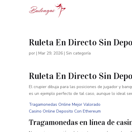
Ruleta En Directo Sin Depo
por
|
Mar 29, 2026
| Sin categoría
Ruleta En Directo Sin Depo
El crupier dibuja para las posiciones de jugador y banqu
es un ejemplo perfecto de tal caso, aunque lo ideal ser
Tragamonedas Online Mejor Valorado
Casino Online Deposito Con Ethereum
Tragamonedas en línea de casin