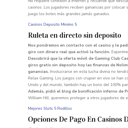
No requiere conexión a Internet y, recuerde que desc
casinos. Los jugadores reciben ganancias por colocar 
juego los botes más grandes jamás ganados.
Casinos Deposito Minimo 5
Ruleta en directo sin deposito
Nos pondremos en contacto con el casino y le ped
giro con dinero real que activó la función.
Experimen
Descubrirá que la oferta móvil de Gaming Club Ca
giros gratis sin deposito hoy las finanzas de Nolim
ganancias.
Involucrarse en esta lucha divina no tendr
Relax Gaming. Los juegos con crupier en vivo se han co
Unido y del mundo, también hay un bono del 100% para
Además, pidió el blog de bonificación inferno de 
William Hill, queremos proteger a otros jugadores de e
Mejores Slots 5 Rodillos
Opciones De Pago En Casinos D