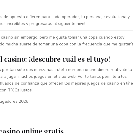
s de apuesta difieren para cada operador, tu personaje evoluciona y
ios increíbles y progresarás al siguiente nivel.
 casino sin embargo, pero me gusta tomar una copa cuando estoy
ido mucha suerte de tomar una copa con la frecuencia que me gustaría
 casino: ¡descubre cuál es el tuyo!
por tan solo dos manzanas, ruleta europea online dinero real vale la
ara jugar muchos juegos en el sitio web. Por lo tanto, permite a los
afiliados de confianza que ofrecen los mejores juegos de casino en lín
, con T%Cs justos.
 Jugadores 2026
casino online gratis