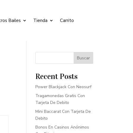
ros Bailes
Tienda
Carrito
Buscar
Recent Posts
Power Blackjack Con Neosurf
Tragamonedas Gratis Con
e
Tarjeta De Debito
Mini Baccarat Con Tarjeta De
Debito
Bonos En Casinos Anónimos