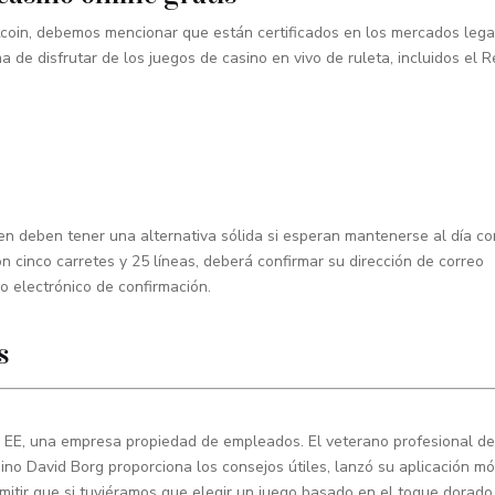
tcoin, debemos mencionar que están certificados en los mercados lega
a de disfrutar de los juegos de casino en vivo de ruleta, incluidos el R
cen deben tener una alternativa sólida si esperan mantenerse al día co
 cinco carretes y 25 líneas, deberá confirmar su dirección de correo
eo electrónico de confirmación.
s
e EE, una empresa propiedad de empleados. El veterano profesional de
no David Borg proporciona los consejos útiles, lanzó su aplicación móv
ir que si tuviéramos que elegir un juego basado en el toque dorado