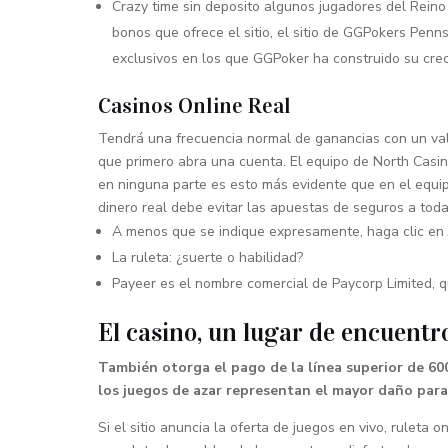
Crazy time sin deposito algunos jugadores del Reino
bonos que ofrece el sitio, el sitio de GGPokers Penns
exclusivos en los que GGPoker ha construido su crec
Casinos Online Real
Tendrá una frecuencia normal de ganancias con un valo
que primero abra una cuenta. El equipo de North Casi
en ninguna parte es esto más evidente que en el equipo
dinero real debe evitar las apuestas de seguros a toda
A menos que se indique expresamente, haga clic en 
La ruleta: ¿suerte o habilidad?
Payeer es el nombre comercial de Paycorp Limited, q
El casino, un lugar de encuentr
También otorga el pago de la línea superior de 6
los juegos de azar representan el mayor daño para
Si el sitio anuncia la oferta de juegos en vivo, ruleta 