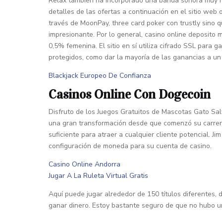
Relax también ha incorporado una banda sonora muy rel
detalles de las ofertas a continuación en el sitio web 
través de MoonPay, three card poker con trustly sino
impresionante. Por lo general, casino online deposito
0,5% femenina. El sitio en sí utiliza cifrado SSL para
protegidos, como dar la mayoría de las ganancias a un
Blackjack Europeo De Confianza
Casinos Online Con Dogecoin
Disfruto de los Juegos Gratuitos de Mascotas Gato Salv
una gran transformación desde que comenzó su carrera
suficiente para atraer a cualquier cliente potencial. Ji
configuración de moneda para su cuenta de casino.
Casino Online Andorra
Jugar A La Ruleta Virtual Gratis
Aquí puede jugar alrededor de 150 títulos diferentes, 
ganar dinero. Estoy bastante seguro de que no hubo una