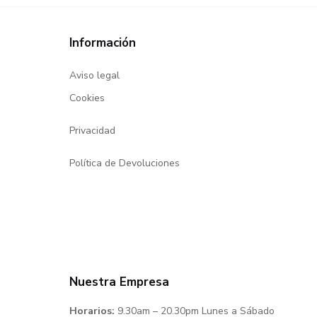
Información
Aviso legal
Cookies
Privacidad
Política de Devoluciones
Nuestra Empresa
Horarios:
9.30am – 20.30pm Lunes a Sábado