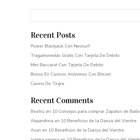
Recent Posts
Power Blackjack Con Neosurf
Tragamonedas Gratis Con Tarjeta De Debito
Mini Baccarat Con Tarjeta De Debito
Bonos En Casinos Anónimos Con Bitcoin
Casino De Tirgre
Recent Comments
Beatriz
en
10 Consejos para comprar Zapatos de Baile
Alejandrina
en
10 Beneficios de la Danza del Vientre
Asun
en
10 Beneficios de la Danza del Vientre
Joelma pereira
en
10 Beneficios de la Danza del Vient