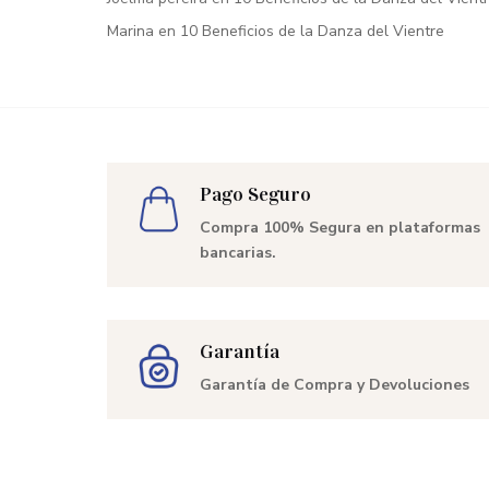
Marina
en
10 Beneficios de la Danza del Vientre
Pago Seguro
Compra 100% Segura en plataformas
bancarias.
Garantía
Garantía de Compra y Devoluciones