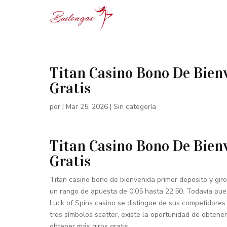
Titan Casino Bono De Bien
Gratis
por
|
Mar 25, 2026
| Sin categoría
Titan Casino Bono De Bien
Gratis
Titan casino bono de bienvenida primer deposito y gir
un rango de apuesta de 0,05 hasta 22,50. Todavía pued
Luck of Spins casino se distingue de sus competidores.
tres símbolos scatter, existe la oportunidad de obten
obtener más giros gratis.