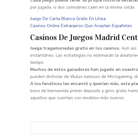
Cada juego puede tener su propia historia detalla
por jugada, si dos comodines caen en la misma celda.
Juego De Carta Blanca Gratis En Línea
Casinos Online Extranjeros Que Aceptan Españoles
Casinos De Juegos Madrid Cent
Juega tragamonedas gratis en los casinos.
Aun así,
instantáneo. Las estrategias no eliminarán la aleatori
tiempo.
Muchos de estos ganadores han jugado en nuestros
pueden disfrutar de títulos exitosos de Microgaming, dis
A los fanáticos les encantó y querían más, esta p
bono de bienvenida primer deposito y giros gratis he
aquellos que cuentan con modelos más nuevos.