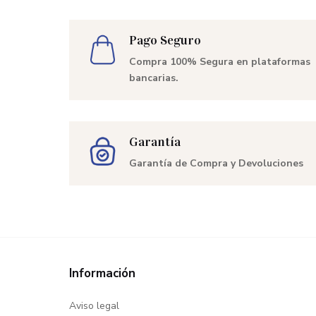
Pago Seguro
Compra 100% Segura en plataformas
bancarias.
Garantía
Garantía de Compra y Devoluciones
Información
Aviso legal