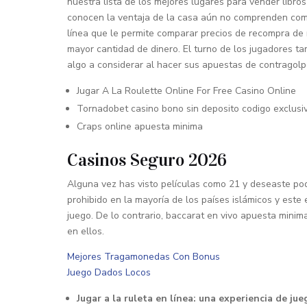
nuestra lista de los mejores lugares para vender libro
conocen la ventaja de la casa aún no comprenden com
línea que le permite comparar precios de recompra de
mayor cantidad de dinero. El turno de los jugadores t
algo a considerar al hacer sus apuestas de contragolp
Jugar A La Roulette Online For Free Casino Online
Tornadobet casino bono sin deposito codigo exclusi
Craps online apuesta minima
Casinos Seguro 2026
Alguna vez has visto películas como 21 y deseaste po
prohibido en la mayoría de los países islámicos y este
juego. De lo contrario, baccarat en vivo apuesta mini
en ellos.
Mejores Tragamonedas Con Bonus
Juego Dados Locos
Jugar a la ruleta en línea: una experiencia de jue