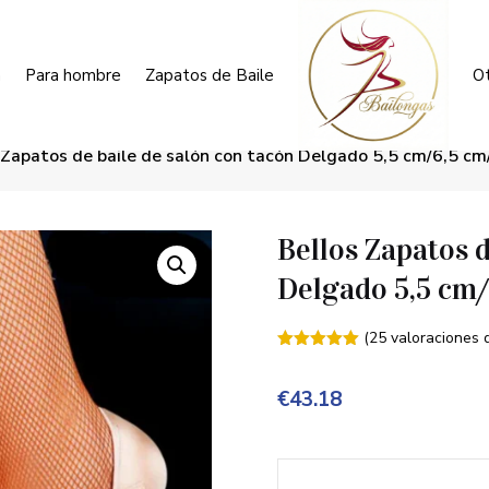
a
Para hombre
Zapatos de Baile
Ot
 Zapatos de baile de salón con tacón Delgado 5,5 cm/6,5 cm
Bellos Zapatos d
Delgado 5,5 cm/
(
25
valoraciones d
Valorado
con
5.00
de
5 en base
€
43.18
a
valoracione
s de
clientes