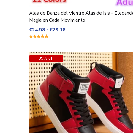
Alas de Danza del Vientre Alas de Isis – Eleganci
Magia en Cada Movimiento
Rango
€
24.58
-
€
29.18
de
Valorado
precios:
con
5.00
desde
de 5
€24.58
39% off
hasta
€29.18