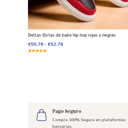
Bellas Botas de baile hip hop rojas y negras
Rango
€
50.78
-
€
52.78
de
Valorado
precios:
con
5.00
desde
de 5
€50.78
hasta
€52.78
Pago Seguro
Compra 100% Segura en plataformas
bancarias.