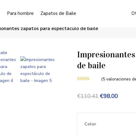
a
Para hombre
Zapatos de Baile
Ot
ionantes zapatos para espectáculo de baile
Impresionantes 
de baile
(
5
valoraciones de
Valorado con
5.00
de 5 en
base a
El
El
€
110.41
€
98.00
valoraciones
de clientes
precio
precio
original
actual
Color
era:
es: