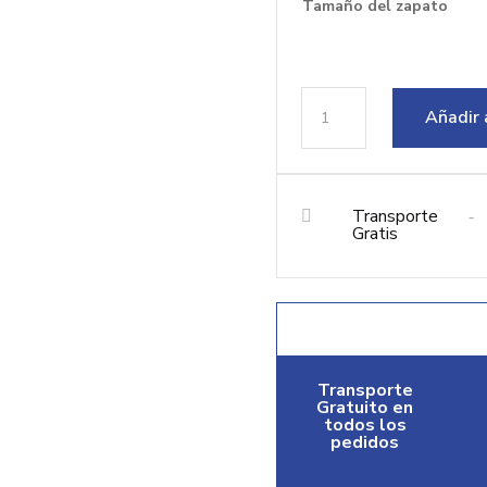
€110.41.
€98.00
Tamaño del zapato
Impresionantes
Añadir 
zapatos
para
espectáculo
de
Transporte

-
baile
Gratis
cantidad
Transporte
Gratuito en
todos los
pedidos